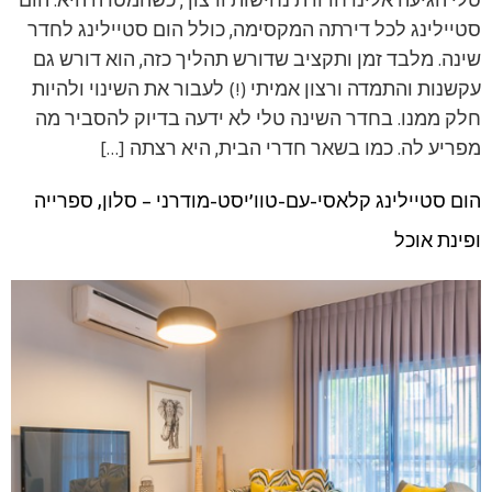
טלי הגיעה אלינו חדורת נחישות ורצון , כשהמטרה היא: הום
סטיילינג לכל דירתה המקסימה, כולל הום סטיילינג לחדר
שינה. מלבד זמן ותקציב שדורש תהליך כזה, הוא דורש גם
עקשנות והתמדה ורצון אמיתי (!) לעבור את השינוי ולהיות
חלק ממנו. בחדר השינה טלי לא ידעה בדיוק להסביר מה
מפריע לה. כמו בשאר חדרי הבית, היא רצתה […]
הום סטיילינג קלאסי-עם-טוו’יסט-מודרני – סלון, ספרייה
ופינת אוכל