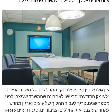
איזה אופיס יש לך? סטיילינג למשרד פרסום מצליח
און גולדשטיין וזיו פופלבסקי, המנכ”לים של משרד הפירסום
“לעומק התודעה” הרגישו לאחרונה שהמשרד שעיצבו לפני
מספר שנים, צריך לעבור תהליך של עיצוב וארגון מחדש.
לאחר שעיצבנו את החללים הציבוריים, סגנון ה Reteo Chic