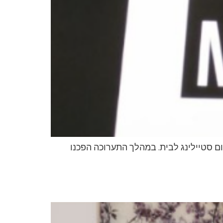
ים החמים של עיצוב והום סטיילינג לבית. במהלך התערוכה הפכנו