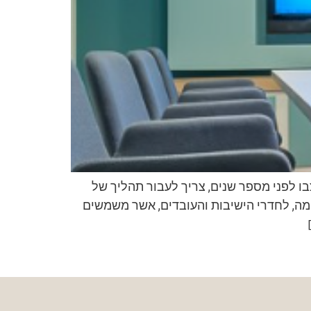
ו לפני מספר שנים, צריך לעבור תהליך של
ן ה Reteo Chic הקליל-אך-מכובד, נכנס גם פנימה, לחדרי הישיבות והעובדים, אשר משמשים