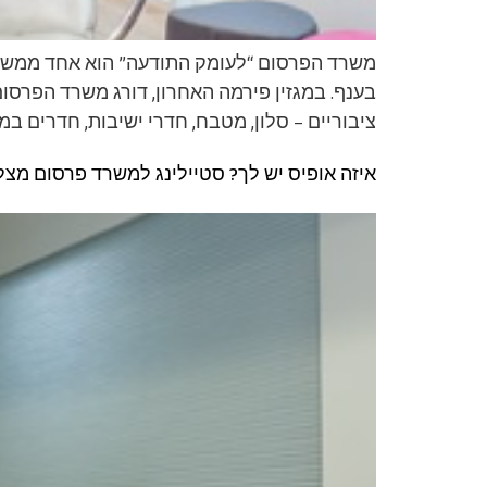
משרד הפרסום “לעומק התודעה” הוא אחד ממשרד
ציבוריים – סלון, מטבח, חדרי ישיבות, חדרים במרחב פתוח OPEN SPACE, וח
איזה אופיס יש לך? סטיילינג למשרד פרסום מצל