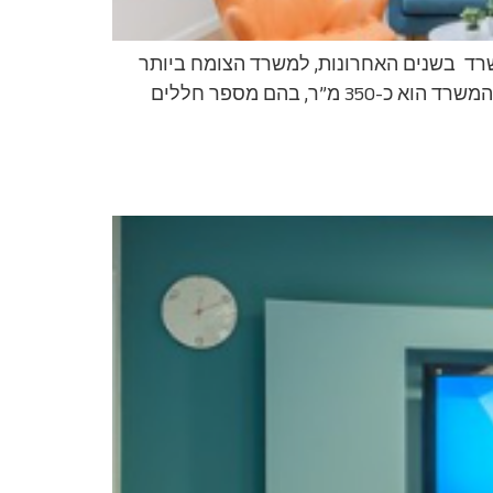
רד בשנים האחרונות, למשרד הצומח ביותר
בענף. במגזין פירמה האחרון, דורג משרד הפרסום “לעומק התודעה” במקום המכובד השביעי. השטח הכולל של המשרד הוא כ-350 מ”ר, בהם מספר חללים