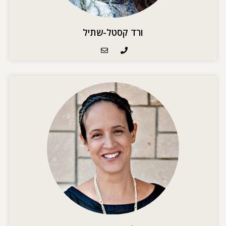
ורד קסטל-שתיל