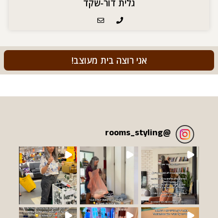
גלית דור-שקד
אני רוצה בית מעוצב!
rooms_styling
@