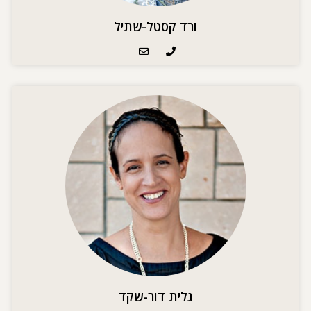
ורד קסטל-שתיל
גלית דור-שקד