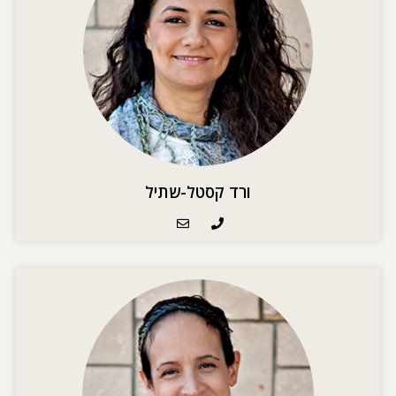
ורד קסטל-שתיל