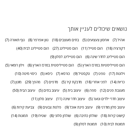
נושאים שיכולים לעניין אותך
אהיל
(7)
אחסון צעצועים
(5)
בתים מעוצבים
(18)
גוון אפרפר
(8)
גוף תאורה
(7)
דקורציה
(18)
הום סטייל
(11)
הום סטיילינג
(27)
הום סטיילינג לבית
(40)
הום סטיילינג לחדר שינה
(6)
הום סטיילינג לסלון
(9)
הום סטייליסטיות במרכז הארץ
(5)
הום סטייליסטית במרכז הארץ
(8)
וילון רומאי
(5)
וילונות
(17)
טפט
(7)
טקסטיל
(9)
כורסא
(7)
כיסא
(5)
כיסוי מיטה
(10)
כריות
(14)
לפני אחרי
(18)
מדבקת קיר
(5)
מדפים
(7)
מהפך
(29)
מזנון
(7)
מעצבת פנים
(12)
ספה
(6)
עיצוב בית
(5)
עיצוב בתים
(5)
עיצוב הבית
(50)
עיצוב חדרי ילדים ונוער
(5)
עיצוב חדר שינה
(11)
עיצוב סלון
(11)
עיצוב סלון מודרני
(9)
עיצוב פינת אוכל
(9)
פלטת צבעים
(9)
צביעת קירות
(6)
קישוט קירות
(18)
שולחן כתיבה
(6)
שולחן סלוני
(8)
שטיח
(19)
תמונות
(14)
תמונות לבית
(10)
תמונות לסלון
(9)