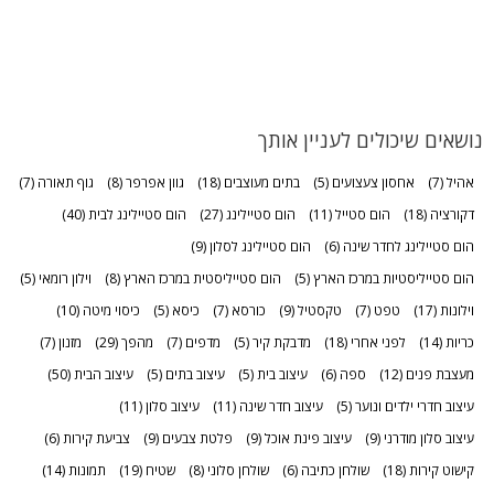
נושאים שיכולים לעניין אותך
אהיל
(7)
אחסון צעצועים
(5)
בתים מעוצבים
(18)
גוון אפרפר
(8)
גוף תאורה
(7)
דקורציה
(18)
הום סטייל
(11)
הום סטיילינג
(27)
הום סטיילינג לבית
(40)
הום סטיילינג לחדר שינה
(6)
הום סטיילינג לסלון
(9)
הום סטייליסטיות במרכז הארץ
(5)
הום סטייליסטית במרכז הארץ
(8)
וילון רומאי
(5)
וילונות
(17)
טפט
(7)
טקסטיל
(9)
כורסא
(7)
כיסא
(5)
כיסוי מיטה
(10)
כריות
(14)
לפני אחרי
(18)
מדבקת קיר
(5)
מדפים
(7)
מהפך
(29)
מזנון
(7)
מעצבת פנים
(12)
ספה
(6)
עיצוב בית
(5)
עיצוב בתים
(5)
עיצוב הבית
(50)
עיצוב חדרי ילדים ונוער
(5)
עיצוב חדר שינה
(11)
עיצוב סלון
(11)
עיצוב סלון מודרני
(9)
עיצוב פינת אוכל
(9)
פלטת צבעים
(9)
צביעת קירות
(6)
קישוט קירות
(18)
שולחן כתיבה
(6)
שולחן סלוני
(8)
שטיח
(19)
תמונות
(14)