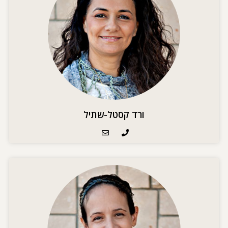
ורד קסטל-שתיל