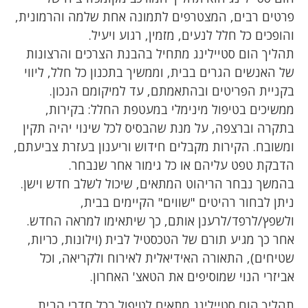
פרטים רבים, המצטרפים לתמונה אחת שלמה והרמונית,
והופכים כל חלל לנעים, מזמין, רגוע ויעיל.
תהליך הום סטיילינג מתחיל בהבנת הצרכים והרצונות
של האנשים הגרים בבית, וממשיך בתכנון כל חלל, ליווי
בקניית הפריטים ובהתאמתם, עד למיקומם הנכון.
ממשיכים בטיפול מינימלי במעטפת החלל: בקירות,
בתקרה וברצפה, על מנת שהבסיס לכל שינוי יהיה תקין
ומשובח. הקירות מקבלים חידוש וריענון בעזרת צביעתם,
הדבקת טפט עליהם או כל גימור אחר שנבחר.
בהמשך נבחר הריהוט המתאים, שיכול לשלב חדש וישן.
ניתן לבחור רהיטים "שווים" הקיימים בבית,
ולשפץ/לרפד/לרענן אותם, כך שיתאימו למראה החדש.
אחר כך מגיע תורם של הטכסטיל לבית (וילונות, כריות,
שטיחים), התאורה האידיאלית לאירוח ולקריאה, וכל
אביזרי הנוי שמוסיפים את הטאצ' האחרון.
תהליך הום סטיילינג מתאים לטיפול בכל חדרי הבית,