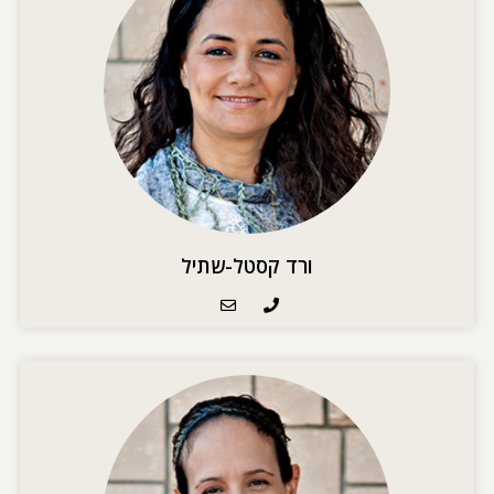
ורד קסטל-שתיל