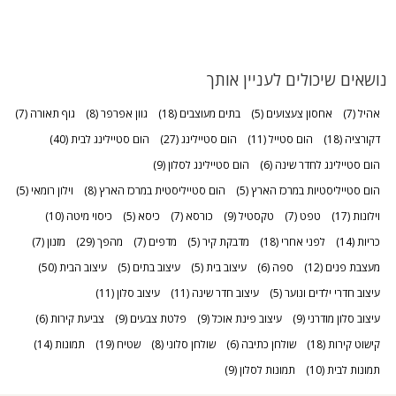
נושאים שיכולים לעניין אותך
אהיל
(7)
אחסון צעצועים
(5)
בתים מעוצבים
(18)
גוון אפרפר
(8)
גוף תאורה
(7)
דקורציה
(18)
הום סטייל
(11)
הום סטיילינג
(27)
הום סטיילינג לבית
(40)
הום סטיילינג לחדר שינה
(6)
הום סטיילינג לסלון
(9)
הום סטייליסטיות במרכז הארץ
(5)
הום סטייליסטית במרכז הארץ
(8)
וילון רומאי
(5)
וילונות
(17)
טפט
(7)
טקסטיל
(9)
כורסא
(7)
כיסא
(5)
כיסוי מיטה
(10)
כריות
(14)
לפני אחרי
(18)
מדבקת קיר
(5)
מדפים
(7)
מהפך
(29)
מזנון
(7)
מעצבת פנים
(12)
ספה
(6)
עיצוב בית
(5)
עיצוב בתים
(5)
עיצוב הבית
(50)
עיצוב חדרי ילדים ונוער
(5)
עיצוב חדר שינה
(11)
עיצוב סלון
(11)
עיצוב סלון מודרני
(9)
עיצוב פינת אוכל
(9)
פלטת צבעים
(9)
צביעת קירות
(6)
קישוט קירות
(18)
שולחן כתיבה
(6)
שולחן סלוני
(8)
שטיח
(19)
תמונות
(14)
תמונות לבית
(10)
תמונות לסלון
(9)