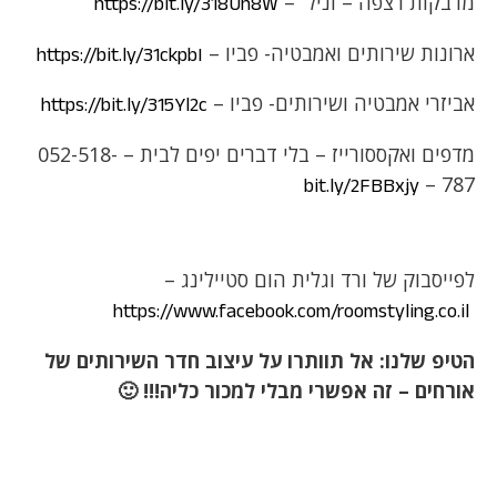
מדבקות רצפה – וניל –
https://bit.ly/318Un8W
ארונות שירותים ואמבטיה- פביו –
https://bit.ly/31ckpbI
אביזרי אמבטיה ושירותים- פביו –
https://bit.ly/315Yl2c
מדפים ואקססורייז – בלי דברים יפים לבית – 052-518-
787 –
bit.ly
/2FBBxjy
לפייסבוק של ורד וגלית הום סטיילינג –
https://www.facebook.com/roomstyling.co.il
הטיפ שלנו: אל תוותרו על עיצוב חדר השירותים של
אורחים – זה אפשרי מבלי למכור כליה!!! 🙂