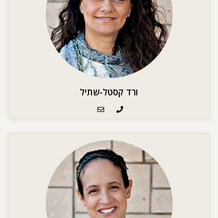
ורד קסטל-שתיל