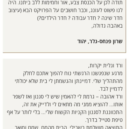
תודה לכן על הכנסת צבע, אור וחמימות ללב ביתנו. היה
לנו פשוט לעונג, וכבר חושבים על הפרויקט הבא (עיצוב
חדר שינה ? חדר עבודה ? חדר הילדים?)
באהבה גדולה,
שרון פנחס-גלר, יהוד
ורד וגלית יקרות,
מרגע שנפגשנו הרגשתי נוח להפוך אתכם לחלק
מהתהליך שלי. דמיינתן והגשמתן לי בית שלא יכולתי
לדמיין לבד.
ורד אהובה – גרמת לי להאמין שיש לי סגנון ואז לשפר
אותו… להוציא ממני מה מתאים לי ולדייק את זה,
התכווננת לסגנון הקניות הקשוח שלי… בלי לותר על אף
טיפת סטייל בדרך.
התוצאה מושלמת בשבילי. הבית מהמם, שמח ומואר