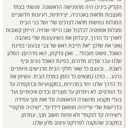
הקליק בינינו היה מהפגישה הראשונה. פגשתי בצמד
מעצבות מלאות באנרגיה, יצירתיות, רעיונות חדשניים
המגלות גמישות מלאה לצרכים שלי ושל בני הבית
ומגלות אמפטיה לבלבול שבו הייתי שרויה. הייתן קשובות
לאורך כל הדרך, קיבלתן את השיגעונות שלי באהבה
(ואני את שלכן: "את חייבת ראש של צבי צבעוני בפינת
האוכל, פשוט חובה!"…. ואכן צדקתן, הוא מדהים). הסלון
שלנו עבר שדרוג מדהים, בפינת האוכל נעים וכיף
לשבת… ובעצם כל שאר חלקי הבית מרגישים מיותרים
כרגע…. כולנו נמצאים כל הזמן במרכז הבית. עשיתן את
כל הדרך שלנו יחד במהירות, במקצועיות ובהקפדה על
כל הפרטים. לא ויתרתן על מוצרים ובדים איכותיים ועל
בעלי מקצוע מהשורה הראשונה וכל זאת תוך עמידה
בדרישות שלי ש"יהיה מותאם לילדים", "שיהיה פרקטי"
ו"שיהיה קל לנקות" ולא פחות חשוב מכך, עמדתן
בתקציב שהוקצה לפרויקט עיצוב סלון שלנו.